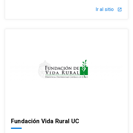
Ir al sitio
launch
Fundación Vida Rural UC