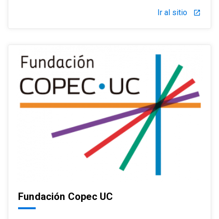
Ir al sitio
launch
Fundación Copec UC