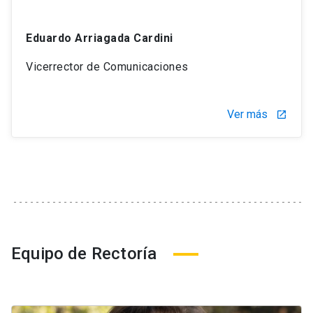
Eduardo Arriagada Cardini
Vicerrector de Comunicaciones
Ver más
launch
Equipo de Rectoría