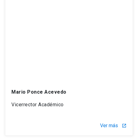
Mario Ponce Acevedo
Vicerrector Académico
Ver más
launch