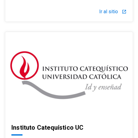
Ir al sitio
launch
Instituto Catequístico UC