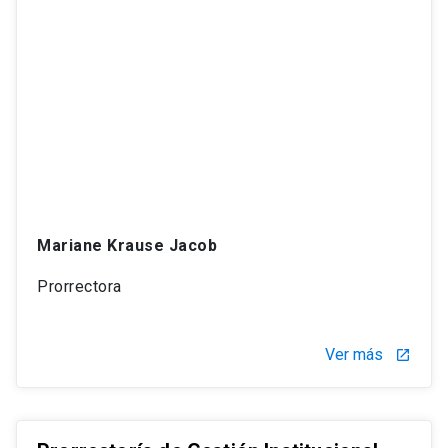
Mariane Krause Jacob
Prorrectora
Ver más
launch