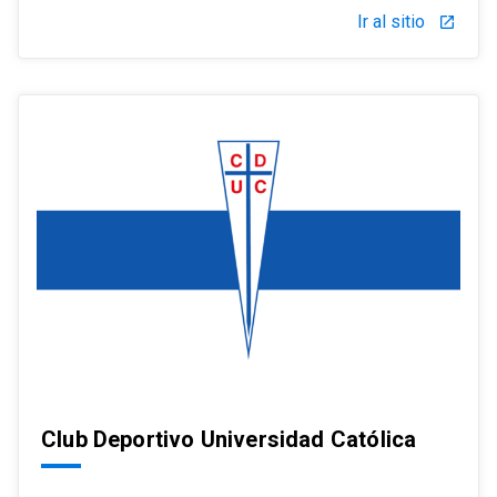
Ir al sitio
launch
Club Deportivo Universidad Católica