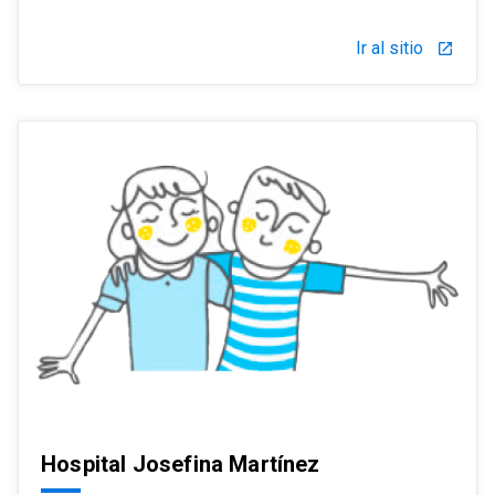
Ir al sitio
launch
Hospital Josefina Martínez