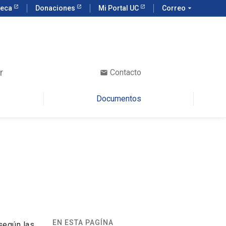
teca
Donaciones
Mi Portal UC
Correo
arrow_drop_down
r
Contacto
email
Documentos
EN ESTA PAGÍNA
 según las