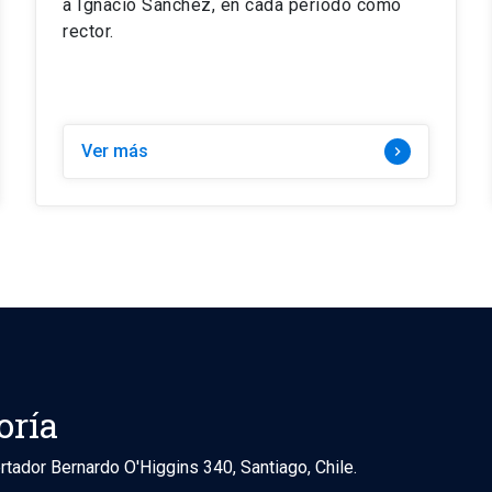
a Ignacio Sánchez, en cada periodo como
rector.
Ver más
keyboard_arrow_right
oría
rtador Bernardo O'Higgins 340, Santiago, Chile.