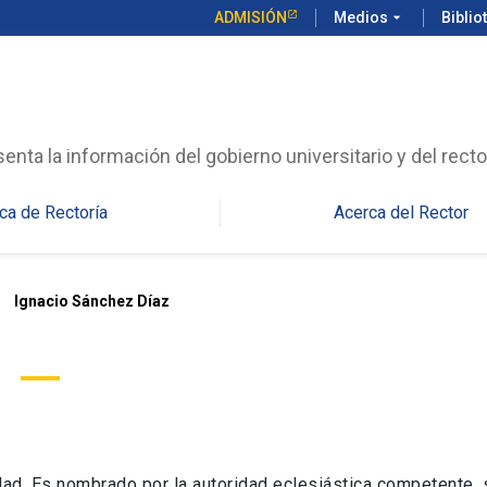
ADMISIÓN
Medios
arrow_drop_down
Biblio
enta la información del gobierno universitario y del recto
ca de Rectoría
Acerca del Rector
right
Ignacio Sánchez Díaz
idad. Es nombrado por la autoridad eclesiástica competente,