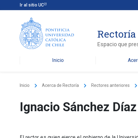
Ir al sitio UC
Rectoría
Espacio que pres
Inicio
Acer
keyboard_arrow_right
keyboard_arrow_right
keyboard_arrow_
Inicio
Acerca de Rectoría
Rectores anteriores
Ignacio Sánchez Díaz
El rector es quien ejerce el gobierno de la Univers