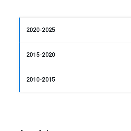
2020-2025
2015-2020
Prorrector
Prorrector de Gestión Institucional
2010-2015
Prorrector
Vicerrector Académico
Prorrector de Gestión Institucional
Prorrector
Vicerrector de Investigación
Vicerrector Académico
Vicerrector Académico