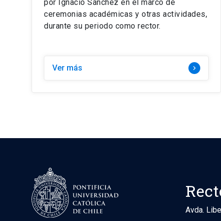
por Ignacio Sánchez en el marco de
ceremonias académicas y otras actividades,
durante su periodo como rector.
Ver más
keyboard_arrow_right
Rect
Avda. Libe