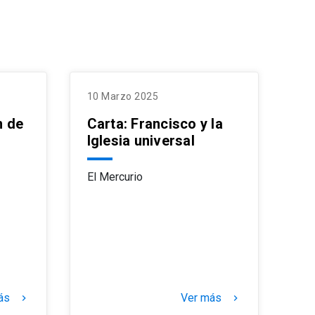
l
l
l
10 Marzo 2025
10
n de
Carta: Francisco y la
Co
tés
ni
Iglesia universal
pa
El Mercurio
El 
ás
Ver más
keyboard_arrow_right
keyboard_arrow_right