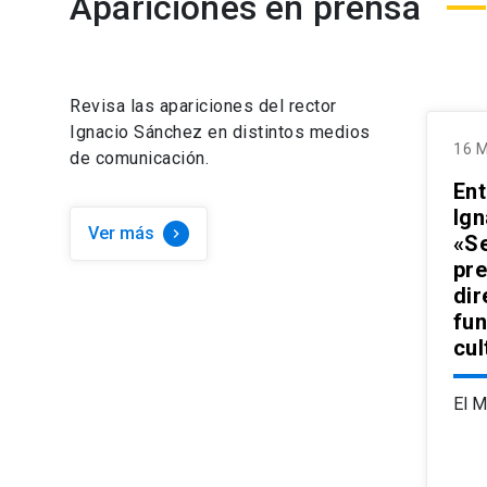
Apariciones en prensa
Vicerrectora de Asuntos Internacionales
Vicerrector de Investigación
Vicerrector de Investigación
Vicerrectora Económica
Revisa las apariciones del rector
Vicerrectora Económica y de Gestión
Vicerrectoría Económica
Ignacio Sánchez en distintos medios
16 
de comunicación.
Vicerrectora de Comunicaciones y Extensión Cult
Ent
Vicerrectora de Comunicaciones y Educación Con
Vicerrectoría de Comunicaciones
Ign
Ver más
keyboard_arrow_right
«S
pre
dir
fu
cul
El M