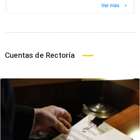
Ver más
keyboard_arrow_right
Cuentas de Rectoría