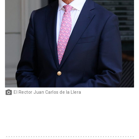
photo_camera
El Rector Juan Carlos de la Llera