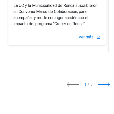
La UC y la Municipalidad de Renca suscribieron
un Convenio Marco de Colaboración, para
acompañar y medir con rigor académico el
impacto del programa “Crecer en Renca”.
Ver más
launch
1
/
5