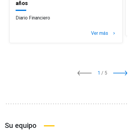
años
Diario Financiero
Ver más
keyboard_arrow_right
1
/
5
Su equipo