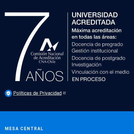
Políticas de Privacidad
verified_user
MESA CENTRAL