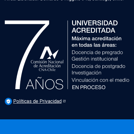
Políticas de Privacidad
verified_user