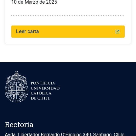
10 de Marzo de 2025
Leer carta
launch
Rectoría
Avda. Libertador Bernardo O'Higgins 340, Santiago, Chile.