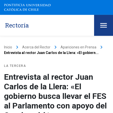
Rectoría
keyboard_arrow_right
keyboard_arrow_right
keyboard_arrow_right
Inicio
Acerca del Rector
Apariciones en Prensa
Entrevista al rector Juan Carlos de la Llera: «El gobiern...
LA TERCERA
Entrevista al rector Juan
Carlos de la Llera: «El
gobierno busca llevar el FES
al Parlamento con apoyo del