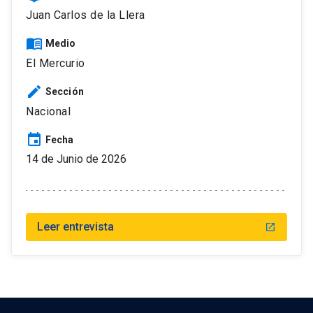
Juan Carlos de la Llera
menu_book
Medio
El Mercurio
edit
Sección
Nacional
event
Fecha
14 de Junio de 2026
Leer entrevista
launch