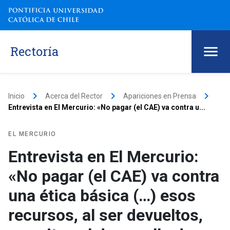
Rectoría
keyboard_arrow_right
keyboard_arrow_right
keyboard_arrow_right
Inicio
Acerca del Rector
Apariciones en Prensa
Entrevista en El Mercurio: «No pagar (el CAE) va contra u...
EL MERCURIO
Entrevista en El Mercurio:
«No pagar (el CAE) va contra
una ética básica (…) esos
recursos, al ser devueltos,