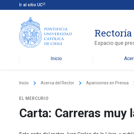
Ir al sitio UC
Rectoría
Espacio que pres
Inicio
Acer
keyboard_arrow_right
keyboard_arrow_right
keyboard
Inicio
Acerca del Rector
Apariciones en Prensa
EL MERCURIO
Carta: Carreras muy 