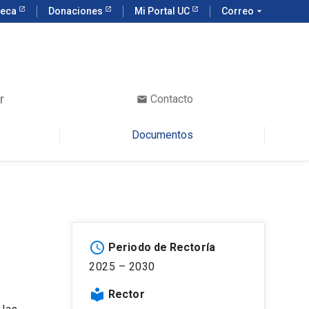
teca
Donaciones
Mi Portal UC
Correo
arrow_drop_down
r
Contacto
email
Documentos
schedule
Periodo de Rectoría
2025 – 2030
local_library
Rector