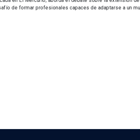
licada en El Mercurio, aborda el debate sobre la extensión de
desafío de formar profesionales capaces de adaptarse a un m