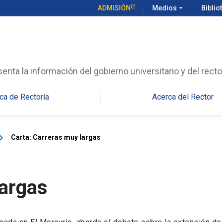
ADMISIÓN
Medios
arrow_drop_down
Biblio
enta la información del gobierno universitario y del recto
ca de Rectoría
Acerca del Rector
_arrow_right
Carta: Carreras muy largas
largas