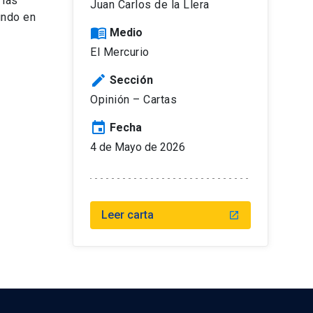
 las
Juan Carlos de la Llera
undo en
menu_book
Medio
El Mercurio
edit
Sección
Opinión – Cartas
event
Fecha
4 de Mayo de 2026
Leer carta
launch