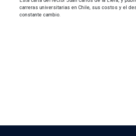
Esta carta del rector Juan Carlos de la Llera, y pub
carreras universitarias en Chile, sus costos y el 
constante cambio.