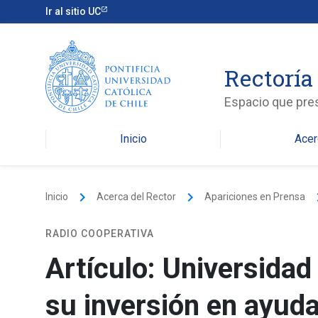
Ir al sitio UC
Rectoría
Espacio que pres
Inicio
Acer
keyboard_arrow_right
keyboard_arrow_right
keyboard
Inicio
Acerca del Rector
Apariciones en Prensa
RADIO COOPERATIVA
Artículo: Universida
su inversión en ayuda