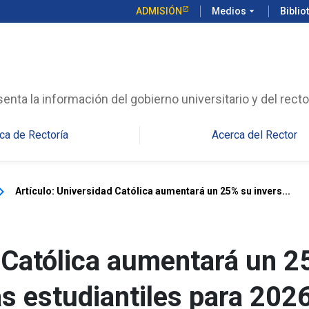
ADMISIÓN
Medios
arrow_drop_down
Biblio
enta la información del gobierno universitario y del recto
ca de Rectoría
Acerca del Rector
_arrow_right
Artículo: Universidad Católica aumentará un 25% su invers...
d Católica aumentará un 
s estudiantiles para 202