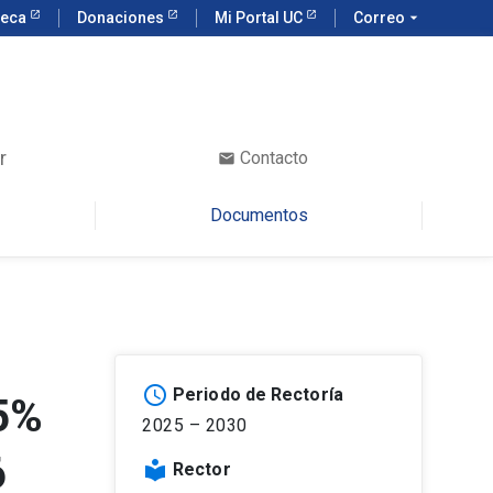
teca
Donaciones
Mi Portal UC
Correo
arrow_drop_down
r
Contacto
email
Documentos
schedule
Periodo de Rectoría
25%
2025 – 2030
6
local_library
Rector