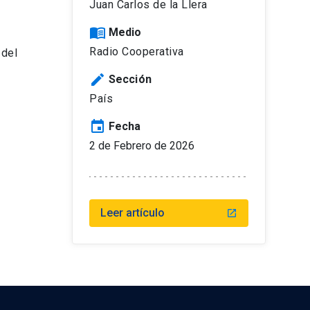
Juan Carlos de la Llera
menu_book
Medio
Radio Cooperativa
 del
edit
Sección
País
event
Fecha
2 de Febrero de 2026
Leer artículo
launch