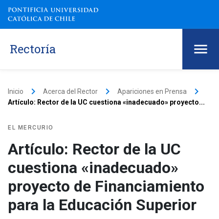
Rectoría
keyboard_arrow_right
keyboard_arrow_right
keyboard_arrow_right
Inicio
Acerca del Rector
Apariciones en Prensa
Artículo: Rector de la UC cuestiona «inadecuado» proyecto...
EL MERCURIO
Artículo: Rector de la UC
cuestiona «inadecuado»
proyecto de Financiamiento
para la Educación Superior