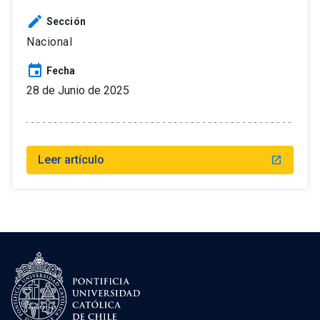
edit
Sección
Nacional
event
Fecha
28 de Junio de 2025
Leer artículo
launch