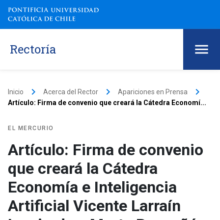
Rectoría
keyboard_arrow_right
keyboard_arrow_right
keyboard_arrow_right
Inicio
Acerca del Rector
Apariciones en Prensa
Artículo: Firma de convenio que creará la Cátedra Economí...
EL MERCURIO
Artículo: Firma de convenio
que creará la Cátedra
Economía e Inteligencia
Artificial Vicente Larraín