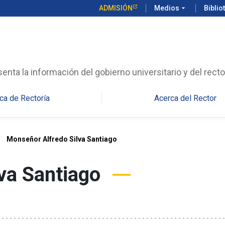
ADMISIÓN
Medios
arrow_drop_down
Biblio
enta la información del gobierno universitario y del recto
ca de Rectoría
Acerca del Rector
right
Monseñor Alfredo Silva Santiago
va Santiago