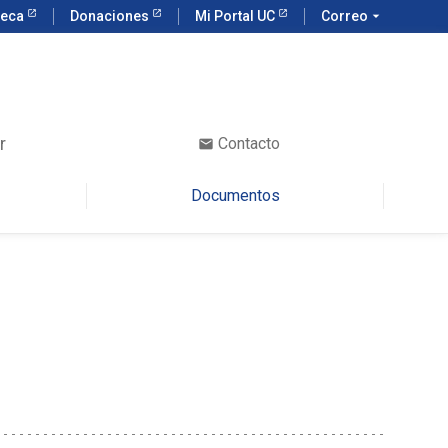
teca
Donaciones
Mi Portal UC
Correo
arrow_drop_down
r
Contacto
email
Documentos