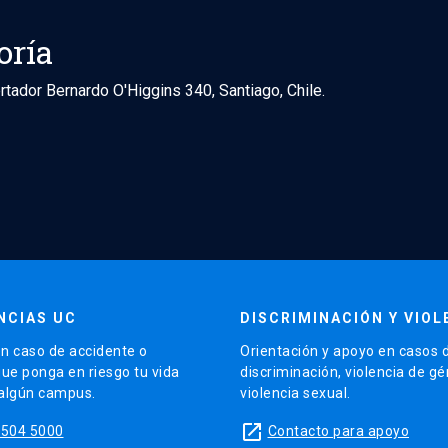
oría
rtador Bernardo O'Higgins 340, Santiago, Chile.
NCIAS UC
DISCRIMINACIÓN Y VIOL
n caso de accidente o
Orientación y apoyo en casos 
que ponga en riesgo tu vida
discriminación, violencia de g
 algún campus.
violencia sexual.
launch
5504 5000
Contacto para apoyo